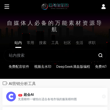
自媒体人必备的万能素材资源导
航
站内
常用
搜索
工具
社区
生活
求职
免费配音软件
视频去水印
DeepSeek满血版编程
免费AI写
AI营销分析工具
超会AI
荐
无需模特一键拍出适合各地市场的服装模特图