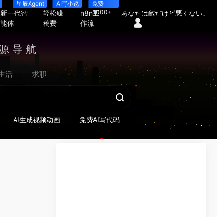
星辰Agent
AI写小说
免费
4000+
新一代智
轻松赚
n8n工
あなたは敵だけど悪くない。
能体
稿费
作流
源导航
生活
求职
AI生成视频动画
免费AI写代码