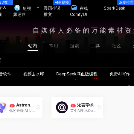
3D数
AI生视频
深度推理
字人
生
漫画小说
SparkDesk
短视
在线
频
推文
频运营
ComfyUI
自媒体人必备的万能素材资
站内
常用
搜索
工具
社区
音软件
视频去水印
DeepSeek满血版编程
免费AI写作
AstronClaw
沁言学术
荐
荐
你的云端 AI 助手，全天候在线服务
首个AI学术OpenClaw全流程工具，实现论文写作10倍效率！