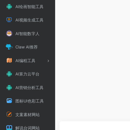
AI绘画智能工具
AI视频生成工具
AI智能数字人
Claw AI推荐
AI编程工具
AI算力云平台
AI营销分析工具
图标UI色彩工具
文案素材网站
解说台词网站