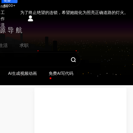
免费
4000+
n8n
为了终止绝望的连锁，希望她能化为照亮正确道路的灯火。
工
作
流
源导航
生活
求职
AI生成视频动画
免费AI写代码