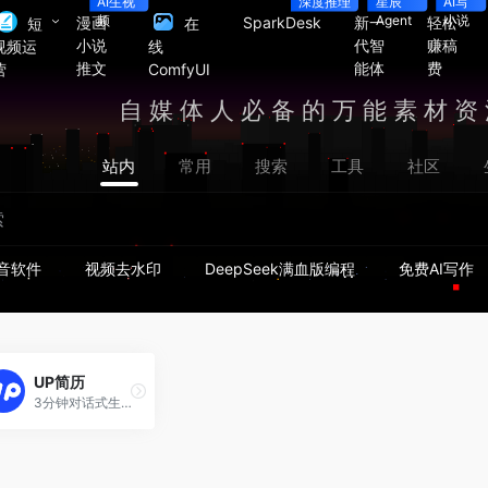
AI生视
深度推理
星辰
AI写
频
Agent
小说
漫画
SparkDesk
新一
轻松
短
在
小说
代智
赚稿
视频运
线
推文
能体
费
营
ComfyUI
自媒体人必备的万能素材资
站内
常用
搜索
工具
社区
音软件
视频去水印
DeepSeek满血版编程
免费AI写作
UP简历
3分钟对话式生成简历