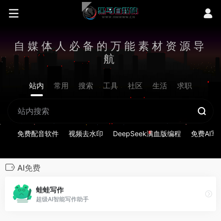
自媒体人必备的万能素材资源导
航
站内
常用
搜索
工具
社区
生活
求职
免费配音软件
视频去水印
DeepSeek满血版编程
免费AI写
AI免费
蛙蛙写作
超级AI智能写作助手