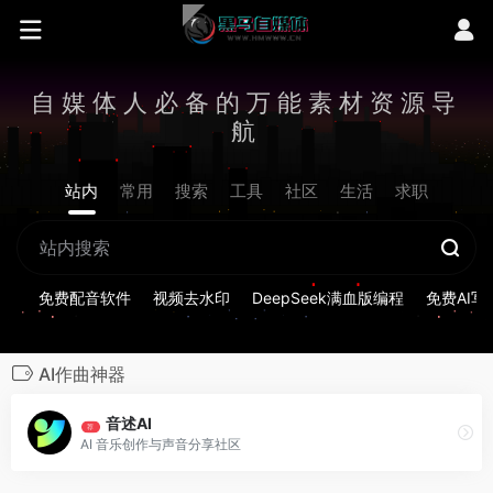
自媒体人必备的万能素材资源导
航
站内
常用
搜索
工具
社区
生活
求职
免费配音软件
视频去水印
DeepSeek满血版编程
免费AI写
AI作曲神器
音述AI
荐
AI 音乐创作与声音分享社区