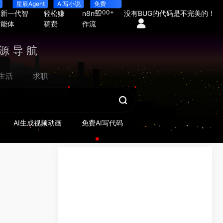
星辰Agent
AI写小说
免费
4000+
新一代智
轻松赚
n8n工
没有BUG的代码是不完美的！
能体
稿费
作流
源导航
生活
求职
AI生成视频动画
免费AI写代码