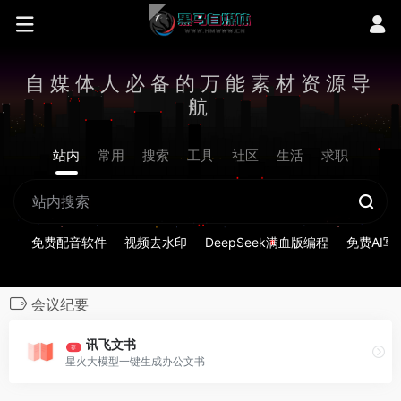
自媒体人必备的万能素材资源导
航
站内
常用
搜索
工具
社区
生活
求职
免费配音软件
视频去水印
DeepSeek满血版编程
免费AI写
会议纪要
讯飞文书
荐
星火大模型一键生成办公文书