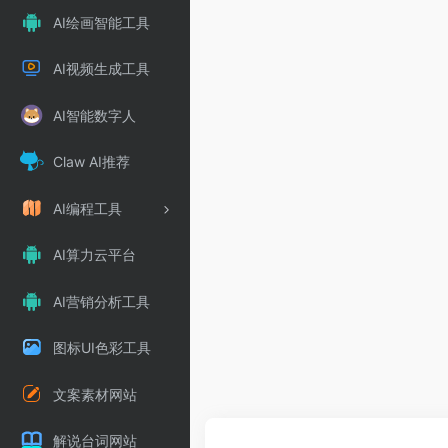
AI绘画智能工具
AI视频生成工具
AI智能数字人
Claw AI推荐
AI编程工具
AI算力云平台
AI营销分析工具
图标UI色彩工具
文案素材网站
解说台词网站