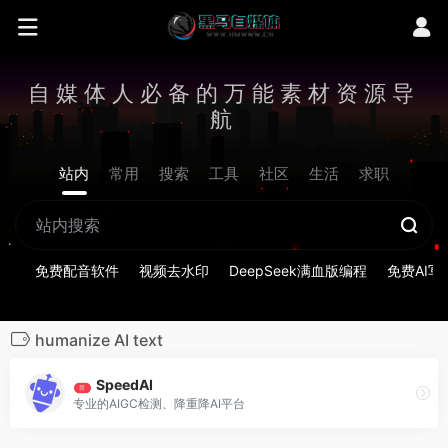
自媒体人必备的万能素材资源导
航
站内
常用
搜索
工具
社区
生活
求职
免费配音软件
视频去水印
DeepSeek满血版编程
免费AI写
humanize AI text
SpeedAI
荐
专业的AIGC检测、降重降AI平台