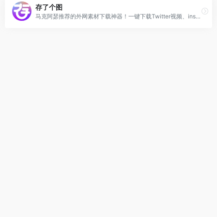
存了个图
马克阿瑟推荐的外网素材下载神器！一键下载Twitter视频、ins视频和图片、youtube视频等等外网热门平台的素材到手机相册！