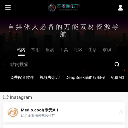
自媒体人必备的万能素材资源导
航
站内
常用
搜索
工具
社区
生活
求职
免费配音软件
视频去水印
DeepSeek满血版编程
免费AI写
Instagram
Medio.cool(米壳AI)
助力企业海外视频推广