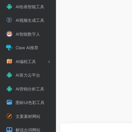
AI绘画智能工具
AI视频生成工具
AI智能数字人
Claw AI推荐
AI编程工具
AI算力云平台
AI营销分析工具
图标UI色彩工具
文案素材网站
解说台词网站