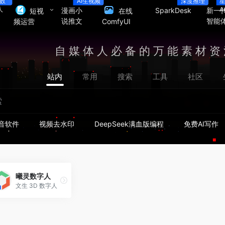
D数
AI生视频
深度推理
人
A
漫画小
SparkDesk
新一
短视
在线
说推文
智能
频运营
ComfyUI
自媒体人必备的万能素材资
站内
常用
搜索
工具
社区
音软件
视频去水印
DeepSeek满血版编程
免费AI写作
曦灵数字人
文生 3D 数字人