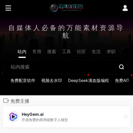
自媒体人必备的万能素材资源导
航
站内
常用
搜索
工具
社区
生活
求职
免费配音软件
视频去水印
DeepSeek满血版编程
免费AI写
免费主播
HeyGem.ai
开源免费的商用级数字人模型