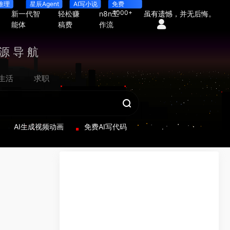
推理
星辰Agent
AI写小说
免费
4000+
新一代智
轻松赚
n8n工
虽有遗憾，并无后悔。
能体
稿费
作流
源导航
生活
求职
AI生成视频动画
免费AI写代码