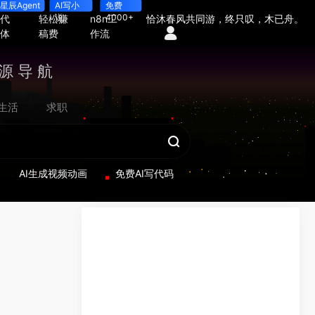
星辰Agent
AI写小
免费
说
4000+
一代
轻松赚
n8n工
恰沐春风共同游，终只叹，木已舟。
能体
稿费
作流
源导航
生活
求职
AI生成视频动画
免费AI写代码