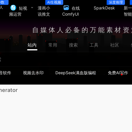
D数
AI生视频
深度推理
人
漫画小
SparkDesk
新
短视
在线
说推文
智
频运营
ComfyUI
自媒体人必备的万能素材资
站内
常用
搜索
工具
社区
音软件
视频去水印
DeepSeek满血版编程
免费AI写作
nerator