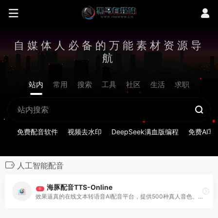
自媒体人必备的万能素材资源导
航
站内
常用
搜索
工具
社区
生活
求职
免费配音软件
视频去水印
DeepSeek满血版编程
免费AI写
人工智能配音
海豚配音TTS-Online
荐
效果逼真的在线文本转语音AI配音平台，提供500种真人音色、1500种二次元音色