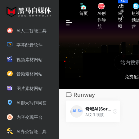
3D
数
AI
字
生
首页
AI创
短
人
视
作导
频
频
航
营
AI人工智能工具
字幕配音软件
视频素材网站
音频素材网站
免费配
图片素材网站
Runway
AI聊天写作问答
奇域AI(Sorabot)
AI文生视频
内容变现平台
AI办公智能工具