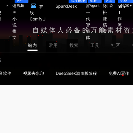
AI生
深度推理
星辰
AI写
免费
视频
Agent
小说
4000+
漫
SparkDesk
新
轻
n8n
在
画
一
松
工
视
线
小
代
赚
作
运
ComfyUI
说
智
稿
流
自媒体人必备的万能素材资
推
能
费
文
体
站内
常用
搜索
工具
社区
音软件
视频去水印
DeepSeek满血版编程
免费AI写作