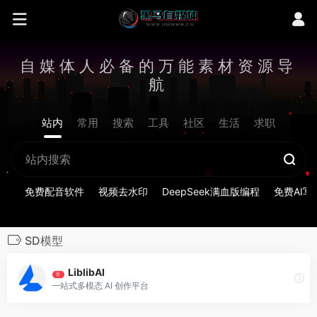
自媒体人必备的万能素材资源导
航
站内
常用
搜索
工具
社区
生活
求职
免费配音软件
视频去水印
DeepSeek满血版编程
免费AI写
SD模型
LiblibAI
荐
一站式多模态 AI 创作平台