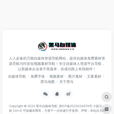
人人必备的万能自媒体资源导航网站，提供自媒体免费素材资
源导航与抖音短视频素材导航！专注自媒体人资源平台导航，
让新媒体从业者不再孤单，你成功路上有我相伴！
自媒体导航
免费字体
视频素材
图片素材
文案素材
黑马地图
关于黑马
Copyright © 2023
黑马自媒体导航
浙ICP备2023034574号
小提示：
按 Ctrl+D 可收藏本网页，方便下一次快速打开使用。声明：本站仅为网