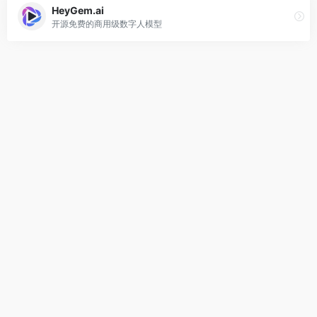
HeyGem.ai
开源免费的商用级数字人模型