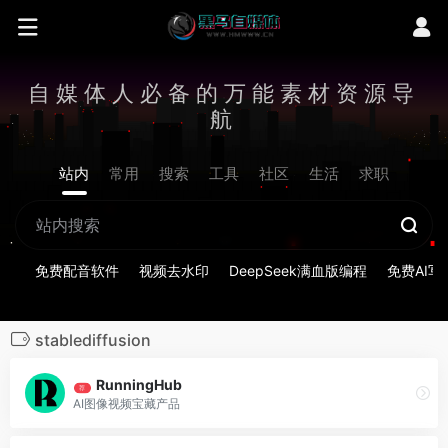
自媒体人必备的万能素材资源导
航
站内
常用
搜索
工具
社区
生活
求职
免费配音软件
视频去水印
DeepSeek满血版编程
免费AI写
stablediffusion
RunningHub
荐
AI图像视频宝藏产品