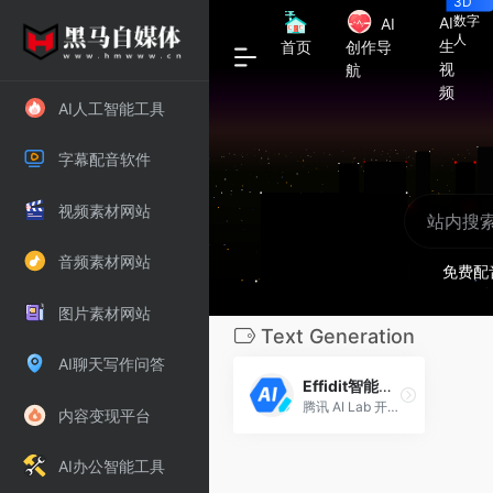
3D
数字
AI
AI
人
生
首页
创作导
视
航
频
AI人工智能工具
字幕配音软件
视频素材网站
音频素材网站
免费配
图片素材网站
Text Generation
AI聊天写作问答
Effidit智能创作助手
腾讯 AI Lab 开发研究性原型系统智能创作助手
内容变现平台
AI办公智能工具