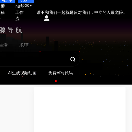
AI写小
免费
说
4000+
轻松
n8n
谁不和我们一起就是反对我们，中立的人最危险。
赚稿
工作
费
流
源导航
生活
求职
AI生成视频动画
免费AI写代码