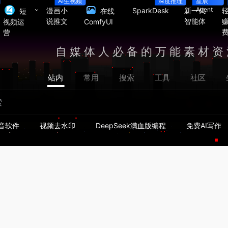
AI生视频
深度推理
星辰
Agent
漫画小
SparkDesk
新一代
短
在线
说推文
智能体
视频运
ComfyUI
营
自媒体人必备的万能素材资
站内
常用
搜索
工具
社区
音软件
视频去水印
DeepSeek满血版编程
免费AI写作