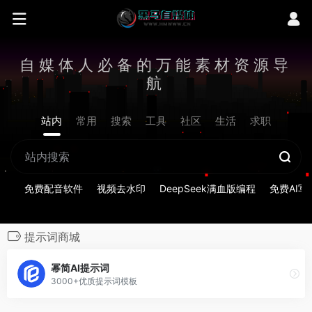
自媒体人必备的万能素材资源导
航
站内
常用
搜索
工具
社区
生活
求职
免费配音软件
视频去水印
DeepSeek满血版编程
免费AI写
提示词商城
幂简AI提示词
3000+优质提示词模板