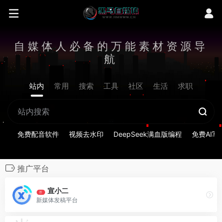
自媒体人必备的万能素材资源导
航
站内
常用
搜索
工具
社区
生活
求职
免费配音软件
视频去水印
DeepSeek满血版编程
免费AI写
推广平台
宣小二
荐
新媒体发稿平台