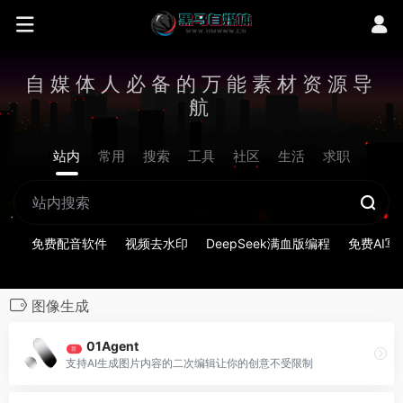
自媒体人必备的万能素材资源导
航
站内
常用
搜索
工具
社区
生活
求职
免费配音软件
视频去水印
DeepSeek满血版编程
免费AI写
图像生成
01Agent
荐
支持AI生成图片内容的二次编辑让你的创意不受限制