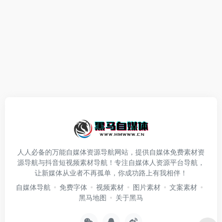
人人必备的万能自媒体资源导航网站，提供自媒体免费素材资
源导航与抖音短视频素材导航！专注自媒体人资源平台导航，
让新媒体从业者不再孤单，你成功路上有我相伴！
自媒体导航
免费字体
视频素材
图片素材
文案素材
黑马地图
关于黑马