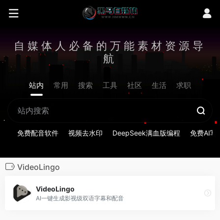
自媒体人必备的万能素材资源导
航
站内
常用
搜索
工具
社区
生活
求职
免费配音软件
视频去水印
DeepSeek满血版编程
免费AI写
VideoLingo
VideoLingo
AI一键生成影视级双语字幕和配音