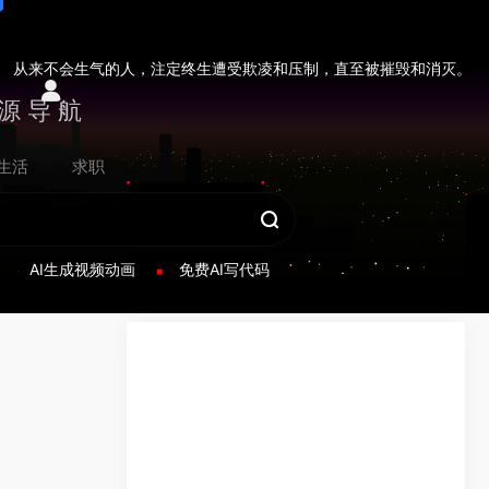
从来不会生气的人，注定终生遭受欺凌和压制，直至被摧毁和消灭。
源导航
生活
求职
AI生成视频动画
免费AI写代码