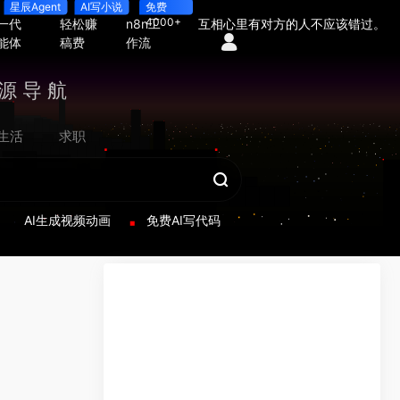
星辰Agent
AI写小说
免费
4000+
一代
轻松赚
n8n工
互相心里有对方的人不应该错过。
能体
稿费
作流
源导航
生活
求职
AI生成视频动画
免费AI写代码