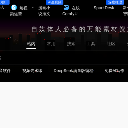
D数
AI生视频
深度推理
字人
漫画小
SparkDesk
新
短视
在线
频
说推文
智
频运营
ComfyUI
自媒体人必备的万能素材资
站内
常用
搜索
工具
社区
音软件
视频去水印
DeepSeek满血版编程
免费AI写作