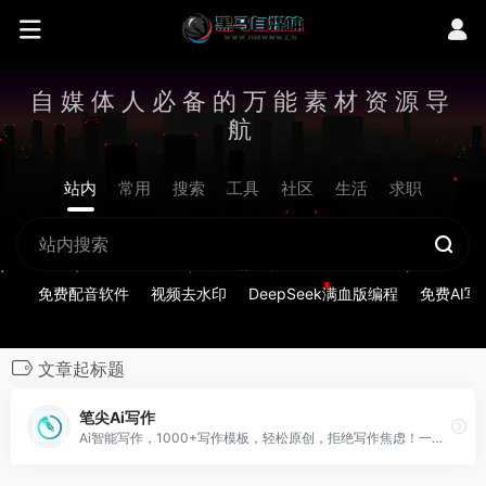
自媒体人必备的万能素材资源导
航
站内
常用
搜索
工具
社区
生活
求职
免费配音软件
视频去水印
DeepSeek满血版编程
免费AI写
文章起标题
笔尖Ai写作
Ai智能写作，1000+写作模板，轻松原创，拒绝写作焦虑！一款在线Ai写作生成器