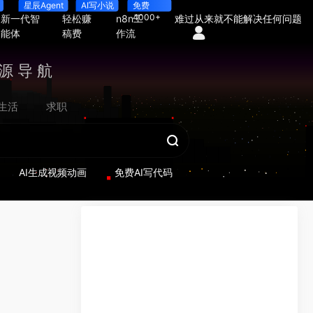
星辰Agent
AI写小说
免费
4000+
新一代智
轻松赚
n8n工
难过从来就不能解决任何问题
能体
稿费
作流
源导航
生活
求职
AI生成视频动画
免费AI写代码