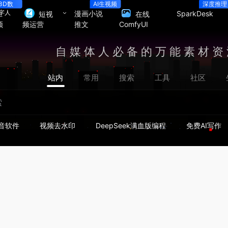
3D数
AI生视频
深度推理
字人
生
漫画小说
SparkDesk
短视
在线
频
推文
频运营
ComfyUI
自媒体人必备的万能素材资
站内
常用
搜索
工具
社区
音软件
视频去水印
DeepSeek满血版编程
免费AI写作