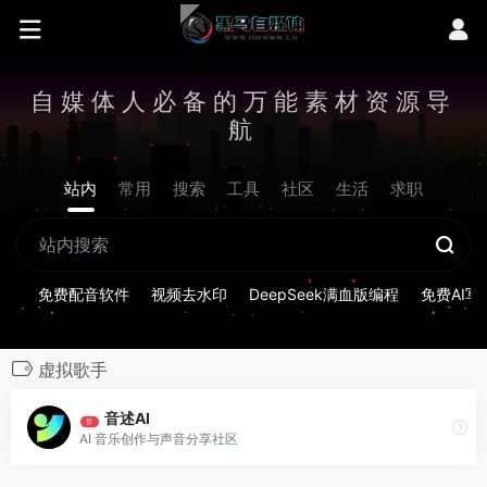
自媒体人必备的万能素材资源导
航
站内
常用
搜索
工具
社区
生活
求职
免费配音软件
视频去水印
DeepSeek满血版编程
免费AI写
虚拟歌手
音述AI
荐
AI 音乐创作与声音分享社区