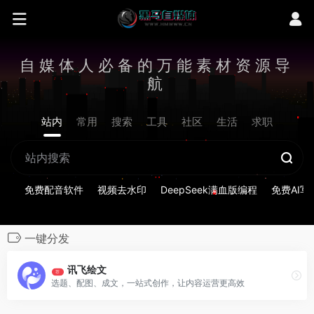
自媒体人必备的万能素材资源导
航
站内
常用
搜索
工具
社区
生活
求职
免费配音软件
视频去水印
DeepSeek满血版编程
免费AI写
一键分发
讯飞绘文
荐
选题、配图、成文，一站式创作，让内容运营更高效