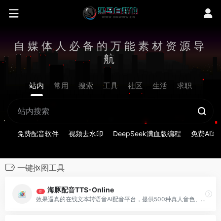
自媒体人必备的万能素材资源导
航
站内
常用
搜索
工具
社区
生活
求职
免费配音软件
视频去水印
DeepSeek满血版编程
免费AI写
一键抠图工具
海豚配音TTS-Online
荐
效果逼真的在线文本转语音AI配音平台，提供500种真人音色、1500种二次元音色