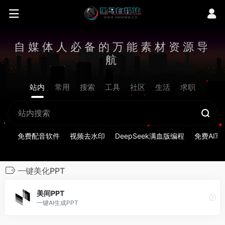
自媒体人必备的万能素材资源导
航
站内
常用
搜索
工具
社区
生活
求职
免费配音软件
视频去水印
DeepSeek满血版编程
免费AI写
一键美化PPT
美间PPT
一键AI生成PPT