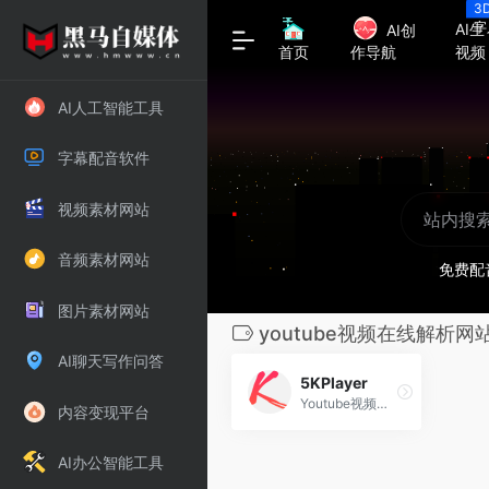
3
字
AI生
AI创
视频
首页
作导航
AI人工智能工具
字幕配音软件
视频素材网站
音频素材网站
免费配
图片素材网站
youtube视频在线解析网
AI聊天写作问答
5KPlayer
Youtube视频解析下载网站
内容变现平台
AI办公智能工具