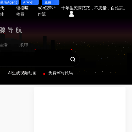
星辰Agent
AI写小
免费
说
4000+
一代
轻松赚
n8n工
十年生死两茫茫，不思量，自难忘。
能体
稿费
作流
源导航
生活
求职
AI生成视频动画
免费AI写代码