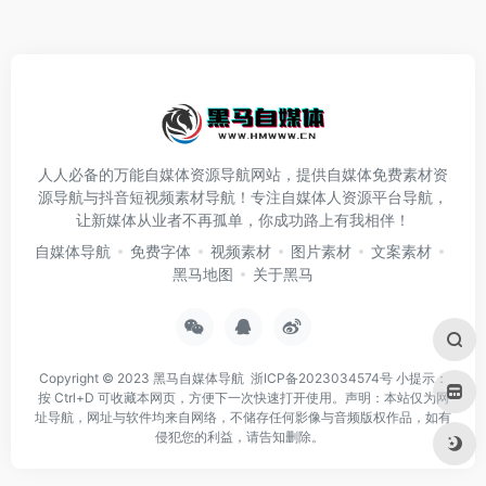
人人必备的万能自媒体资源导航网站，提供自媒体免费素材资
源导航与抖音短视频素材导航！专注自媒体人资源平台导航，
让新媒体从业者不再孤单，你成功路上有我相伴！
自媒体导航
免费字体
视频素材
图片素材
文案素材
黑马地图
关于黑马
Copyright © 2023
黑马自媒体导航
浙ICP备2023034574号
小提示：
按 Ctrl+D 可收藏本网页，方便下一次快速打开使用。声明：本站仅为网
址导航，网址与软件均来自网络，不储存任何影像与音频版权作品，如有
侵犯您的利益，请告知删除。