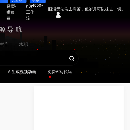
AI写小
免费
t
说
4000+
轻松
n8n
眼泪无法洗去痛苦，但岁月可以抹去一切。
赚稿
工作
费
流
源导航
生活
求职
AI生成视频动画
免费AI写代码