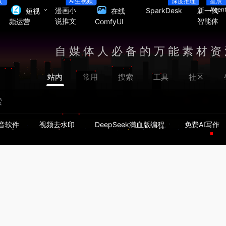
数
AI生视频
深度推理
星辰
Agen
漫画小
SparkDesk
新一代
短视
在线
说推文
智能体
频运营
ComfyUI
自媒体人必备的万能素材资
站内
常用
搜索
工具
社区
音软件
视频去水印
DeepSeek满血版编程
免费AI写作