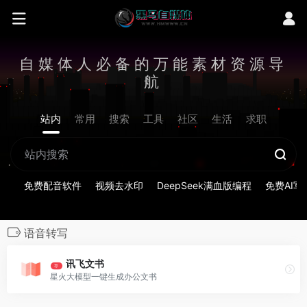
自媒体人必备的万能素材资源导
航
站内
常用
搜索
工具
社区
生活
求职
免费配音软件
视频去水印
DeepSeek满血版编程
免费AI写
语音转写
讯飞文书
荐
星火大模型一键生成办公文书