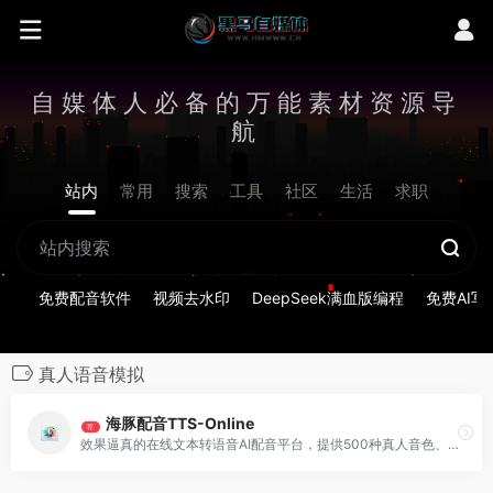
自媒体人必备的万能素材资源导
航
站内
常用
搜索
工具
社区
生活
求职
免费配音软件
视频去水印
DeepSeek满血版编程
免费AI写
真人语音模拟
海豚配音TTS-Online
荐
效果逼真的在线文本转语音AI配音平台，提供500种真人音色、1500种二次元音色