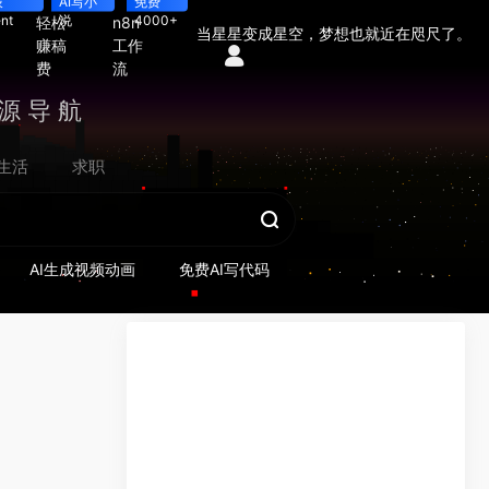
辰
AI写小
免费
nt
说
4000+
轻松
n8n
当星星变成星空，梦想也就近在咫尺了。
赚稿
工作
费
流
源导航
生活
求职
AI生成视频动画
免费AI写代码