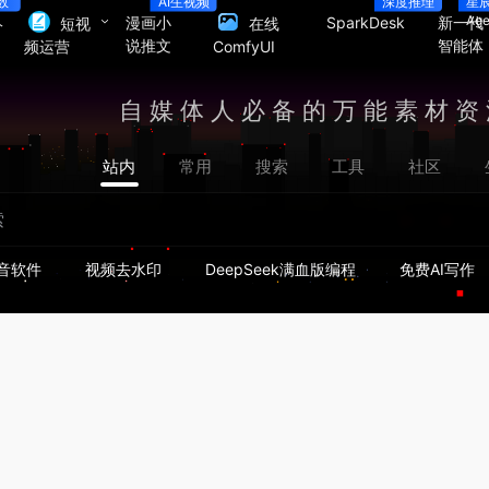
数
AI生视频
深度推理
星
人
Age
漫画小
SparkDesk
新一代
短视
在线
说推文
智能体
频运营
ComfyUI
自媒体人必备的万能素材资
站内
常用
搜索
工具
社区
音软件
视频去水印
DeepSeek满血版编程
免费AI写作