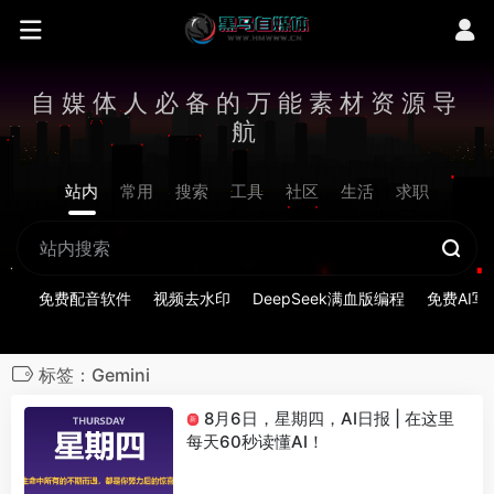
自媒体人必备的万能素材资源导
航
站内
常用
搜索
工具
社区
生活
求职
免费配音软件
视频去水印
DeepSeek满血版编程
免费AI写
标签：Gemini
8月6日，星期四，AI日报 | 在这里
新
每天60秒读懂AI！