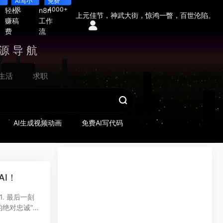
AI写小
免费
说
4000+
轻松
n8n
上元佳节，神武大街，惊鸿一瞥，百世沦陷。
赚稿
工作
费
流
源导航
生活
求职
AI生成视频动画
免费AI写代码
AI！
. 最后一刻
的绝对忠诚”为