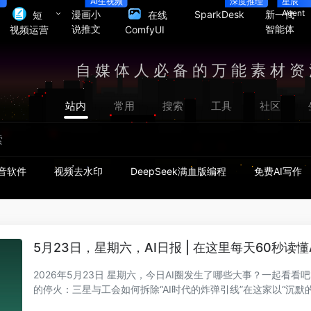
数
AI生视频
深度推理
星辰
Agent
漫画小
SparkDesk
新一代
短
在线
说推文
智能体
视频运营
ComfyUI
自媒体人必备的万能素材资
站内
常用
搜索
工具
社区
音软件
视频去水印
DeepSeek满血版编程
免费AI写作
5月23日，星期六，AI日报 | 在这里每天60秒读懂
2026年5月23日 星期六，今日AI圈发生了哪些大事？一起看看吧1
的停火：三星与工会如何拆除“AI时代的炸弹引线”在这家以“沉默
底色的科技...