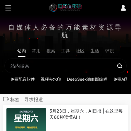
自媒体人必备的万能素材资源导
航
站内
常用
搜索
工具
社区
生活
求职
免费配音软件
视频去水印
DeepSeek满血版编程
免费AI写
标签：寻求报道
5月23日，星期六，AI日报 | 在这里每
天60秒读懂AI！