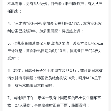
不幸遇难，另有6人受伤，目击者：听到爆炸声，有人从三
楼跳出；
4、"王老吉"商标侵权案加多宝被判赔3.17亿，双方商标权
纠纷案已拉锯9年。加多宝回应：将提起上诉；
5、佳兆业集团遭债仅人提出清盘呈请，涉及本金1.7亿元及
应计利息，首次聆讯日期为9月13日，佳兆业回应:"我极力
反对"；
6、韩媒：日韩外长会将于本周在印尼举行，或讨论日本核
污水排海等问题；韩国议员绝食抗议14天，呵斥IAEA总干
事：核污水能喝日本自留吧；
7、当地9日下午，泰国一载有中国游客的巴士发生翻车事
故，27人受伤，事故发生时正在下雨，路面湿滑；