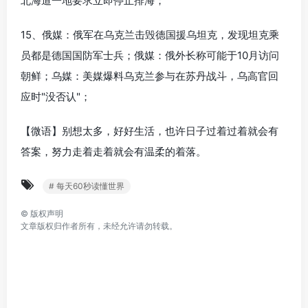
北海道一地要求立即停止排海；
15、俄媒：俄军在乌克兰击毁德国援乌坦克，发现坦克乘
员都是德国国防军士兵；俄媒：俄外长称可能于10月访问
朝鲜；乌媒：美媒爆料乌克兰参与在苏丹战斗，乌高官回
应时"没否认"；
【微语】别想太多，好好生活，也许日子过着过着就会有
答案，努力走着走着就会有温柔的着落。
# 每天60秒读懂世界
©
版权声明
文章版权归作者所有，未经允许请勿转载。