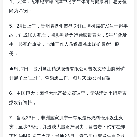
4、天津：无本地学籍回津中考学生体育与健康科目总分值
降为22分；
5、24日上午，贵州省盘州市盘关镇山脚树煤矿发生一起事
故，造成16人死亡，初步判断为运输胶带着火，5年前曾发
生一起死亡事故，当地工作人员透露涉事煤矿属盘江股
份；
▲9月2日，贵州盘江精煤股份有限公司曾发文称山脚树矿
开展了反“三违”、查隐患工作。图片来源/公司官微
6、中国恒大：因恒大地产被立案调查，无法满足重组新票
据发行资格；
7、当地23日，非洲国家贝宁一存放走私燃料仓库发生火
灾，至少35死，并造成大量财产损失，目击者：汽车在卸
下汽油时引发了火灾；当地23日，索马里中部发生自杀式