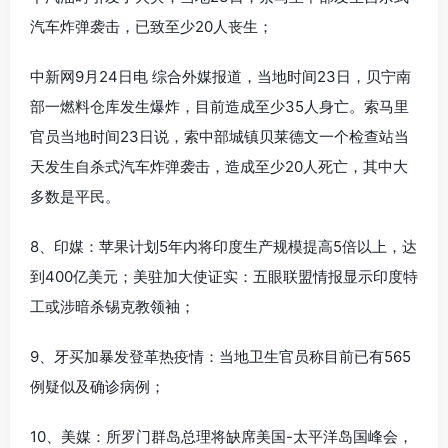
汽车炸弹袭击，已致至少20人丧生；
中新网9月24日电 综合外媒报道，当地时间23日，贝宁南
部一燃料仓库发生爆炸，目前造成至少35人身亡。索马里
官员当地时间23日说，索中部城镇贝莱德文一个检查站当
天发生自杀式汽车炸弹袭击，造成至少20人死亡，其中大
多数是平民。
8、印媒：苹果计划5年内将印度生产规模提高5倍以上，达
到400亿美元；美驻加大使证实：五眼联盟情报显示印度特
工或涉暗杀锡克教领袖；
9、牙买加暴发登革热疫情：当地卫生官员称目前已有565
例疑似及确诊病例；
10、美媒：所罗门群岛总理将缺席美国-太平洋岛国峰会，