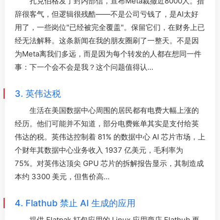
扎克伯格发了封内部信，宣布Meta裁撤近8000人。措
辞很客气，但逻辑很残酷——不是公司亏钱了，是AI太好
用了，一些岗位"已经被完全覆盖"。保留它们，在财务上已
经无法解释。这条新闻在我的朋友圈刷了一整天。不是因
为Meta离我们多远，而是因为每个转发的人都在想同一件
事：下一个会不会是我？这个问题值得认…
3. 英伟达税
生活在美国数据中心周围的居民都有电费大幅上涨的
经历。他们可能并不知道，部分电费账单其实是支付给英
伟达的税。英伟达控制着 81% 的数据中心 AI 芯片市场，上
个财年其数据中心业务收入 1937 亿美元，毛利率为
75%。对英伟达顶尖 GPU 芯片的拆解报告显示，其制造成
本约 3300 美元，但售价高…
4. Flathub 禁止 AI 生成的应用
提供 Flatpak 打包应用的 Linux 应用商店 Flathub 更