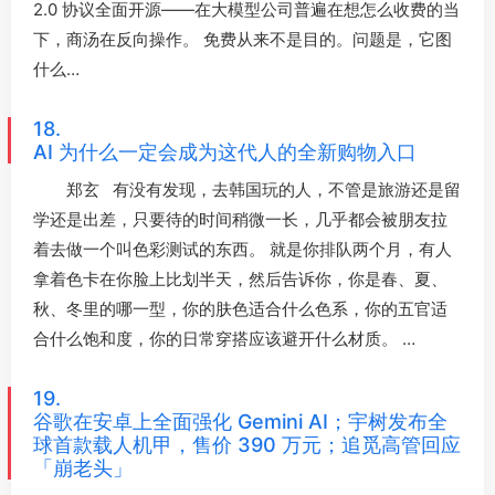
2.0 协议全面开源——在大模型公司普遍在想怎么收费的当
下，商汤在反向操作。 免费从来不是目的。问题是，它图
什么…
18.
AI 为什么一定会成为这代人的全新购物入口
郑玄 有没有发现，去韩国玩的人，不管是旅游还是留
学还是出差，只要待的时间稍微一长，几乎都会被朋友拉
着去做一个叫色彩测试的东西。 就是你排队两个月，有人
拿着色卡在你脸上比划半天，然后告诉你，你是春、夏、
秋、冬里的哪一型，你的肤色适合什么色系，你的五官适
合什么饱和度，你的日常穿搭应该避开什么材质。 …
19.
谷歌在安卓上全面强化 Gemini AI；宇树发布全
球首款载人机甲，售价 390 万元；追觅高管回应
「崩老头」