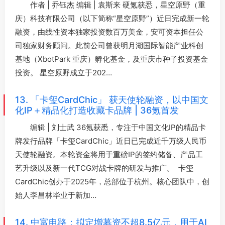
作者 | 乔钰杰 编辑 | 袁斯来 硬氪获悉，星空原野（重
庆）科技有限公司（以下简称“星空原野”）近日完成新一轮
融资，由线性资本独家投资数百万美金，安可资本担任公
司独家财务顾问。此前公司曾获明月湖国际智能产业科创
基地（XbotPark 重庆）孵化基金，及重庆市种子投资基金
投资。 星空原野成立于202…
13. 「卡玺CardChic」 获天使轮融资，以中国文
化IP＋精品化打造收藏卡品牌 | 36氪首发
编辑 | 刘士武 36氪获悉，专注于中国文化IP的精品卡
牌发行品牌「卡玺CardChic」近日已完成近千万级人民币
天使轮融资。本轮资金将用于重磅IP的签约储备、产品工
艺升级以及新一代TCG对战卡牌的研发与推广。 卡玺
CardChic创办于2025年，总部位于杭州。核心团队中，创
始人李昌林毕业于新加…
14. 中富电路：拟定增募资不超8.5亿元，用于AI