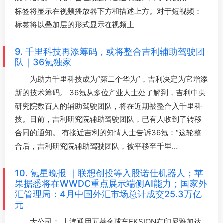
标签将显示在视频播放器下方和描述上方。对于短视频：
标签将以叠加层的形式显示在视频上
9. 千里科技再添筹码，或将整合吉利辅助驾驶团
队｜36氪独家
为助力千里科技成为“第二个华为”，吉利决定为它增添
新的技术筹码。 36氪从多位产业人士处了解到，吉利中央
研究院数百人的辅助驾驶团队，将在近期被整合入千里科
技。目前，吉利研究院辅助驾驶团队，已有人收到了转移
合同的通知。 有接近吉利的知情人士告诉36氪：“这轮整
合后，吉利研究院辅助驾驶团队，被平移至千里…
10. 氪星晚报 ｜联想创投等入股诺仕机器人；苹
果据悉将在WWDC重点展示端侧AI能力；国家外
汇管理局：4月中国外汇市场总计成交25.3万亿
元
大公司： 上汽通用五菱全球车EKSION在印尼雅加达