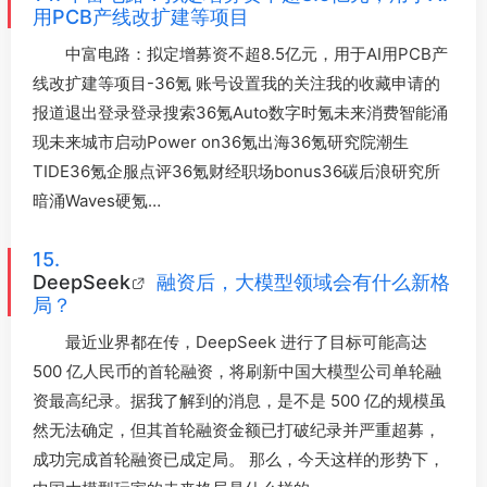
用PCB产线改扩建等项目
中富电路：拟定增募资不超8.5亿元，用于AI用PCB产
线改扩建等项目-36氪 账号设置我的关注我的收藏申请的
报道退出登录登录搜索36氪Auto数字时氪未来消费智能涌
现未来城市启动Power on36氪出海36氪研究院潮生
TIDE36氪企服点评36氪财经职场bonus36碳后浪研究所
暗涌Waves硬氪…
15.
DeepSeek
融资后，大模型领域会有什么新格
局？
最近业界都在传，DeepSeek 进行了目标可能高达
500 亿人民币的首轮融资，将刷新中国大模型公司单轮融
资最高纪录。据我了解到的消息，是不是 500 亿的规模虽
然无法确定，但其首轮融资金额已打破纪录并严重超募，
成功完成首轮融资已成定局。 那么，今天这样的形势下，