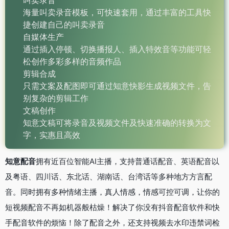
海量叫卖录音模板，可快速套用，通过丰富的工具快
捷创建自己的叫卖录音
自媒体生产
通过插入停顿、切换播报人、插入特效音等功能可轻
松创作多彩多样的音频作品
剪辑合成
只需文案及配图即可通过知意快影生成视频文件，告
别复杂的剪辑工作
文稿创作
知意文稿可将录音及视频文件及快速准确的转换为文
字，实惠且高效
知意配音
拥有近百位智能AI主播，支持普通话配音、英语配音以
及粤语、四川话、东北话、湖南话、台湾话等多种地方方言配
音。同时拥有多种情绪主播，真人情感，情感可控可调，让你的
短视频配音不再如机器般枯燥！解决了你没有抖音配音软件和快
手配音软件的烦恼！除了配音之外，还支持视频去水印违禁词检