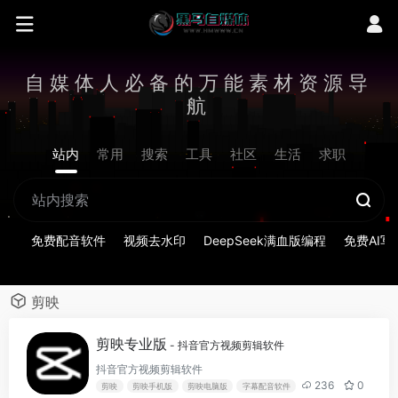
自媒体人必备的万能素材资源导
航
站内
常用
搜索
工具
社区
生活
求职
免费配音软件
视频去水印
DeepSeek满血版编程
免费AI写
剪映
剪映专业版
- 抖音官方视频剪辑软件
抖音官方视频剪辑软件
236
0
剪映
剪映手机版
剪映电脑版
字幕配音软件