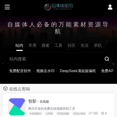
自媒体人必备的万能素材资源导
航
站内
常用
搜索
工具
社区
生活
求职
免费配音软件
视频去水印
DeepSeek满血版编程
免费AI写
在线云剪辑
智影
- 在线版
腾讯开发的免费在线视频剪辑工具
130
0
AI智能配音
云剪辑
可视化视频
在线云剪辑