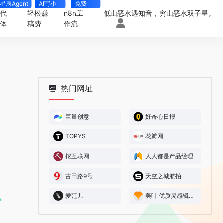
星辰Agent
AI写小
免费
说
4000+
一代
轻松赚
n8n工
低山恶水遇知音，穷山恶水双子星。
能体
稿费
作流
热门网址
巨量创意
好奇心日报
TOPYS
花瓣网
挖互联网
人人都是产品经理
古田路9号
天空之城航拍
爱范儿
美叶 优质灵感辑录