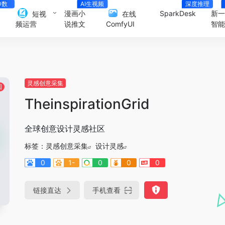
D数
AI生视频
深度推理
人
漫画小
SparkDesk
新
短视
在线
说推文
智
频运营
ComfyUI
灵感创意采集
国
TheinspirationGrid
全球创意设计灵感社区
标签：
灵感创意采集
设计灵感
0
1-
0
0
0
链接直达
手机查看