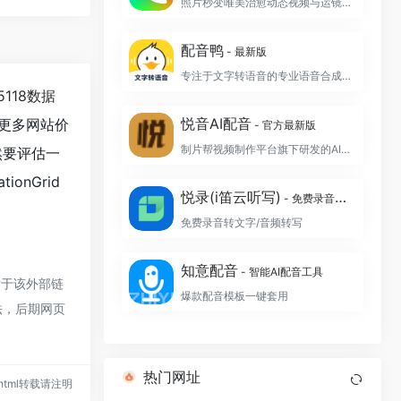
照片秒变唯美治愈动态视频与运镜航拍大片
配音鸭
- 最新版
专注于文字转语音的专业语音合成制作软件
5118数据
悦音AI配音
更多网站价
- 官方最新版
制片帮视频制作平台旗下研发的AI智能配音工具
当然要评估一
onGrid
悦录(i笛云听写)
- 免费录音转文字
免费录音转文字/音频转写
知意配音
- 智能AI配音工具
对于该外部链
爆款配音模板一键套用
法，后期网页
热门网址
49.html转载请注明