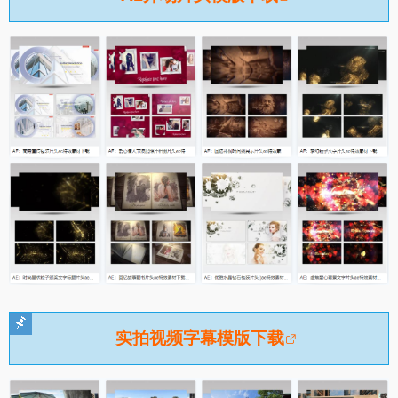
实拍视频字幕模版下载