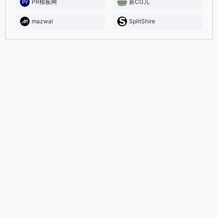
PR模板网
新CG儿
mazwai
SplitShire