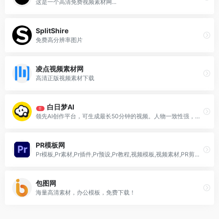
这是一个高清免费视频素材网...
SplitShire
免费高分辨率图片
凌点视频素材网
高清正版视频素材下载
白日梦AI
荐
领先AI创作平台，可生成最长50分钟的视频。人物一致性强，支持最新的Nano Banana。
PR模板网
Pr模板,Pr素材,Pr插件,Pr预设,Pr教程,视频模板,视频素材,PR剪辑素材库,Pr模板网
包图网
海量高清素材，办公模板，免费下载！